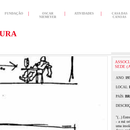
FUNDAÇÃO
OSCAR
ATIVIDADES
CASA DAS
NIEMEYER
CANOAS
TURA
ASSOCI
SEDE (A
ANO:
19
LOCAL:
PAÍS:
BR
DESCRI
"(...) Ent
- a má ori
uma insola