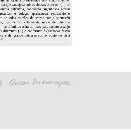
liminar tornaria praticamente sem efeito qualquer
nda que vantajosa sob os demais aspectos. (...) de
 outros paliativos, conquanto engenhosos seriam
ecários. A solução apresentada, retificando o
to de todos os vãos de acordo com a orientação
nte, resolve no entanto de modo definitivo o
- contribuindo além do mais para melhor arranjo
s diferentes (...) e conferindo às fachadas feição
stica e de grande interesse sob o ponto de vista
 *1
PROJECTO para a Associação Brasileira de
 Revista da Directoria de Engenharia, RIo de
.3, n.6, p.334-41, nov. 1936.