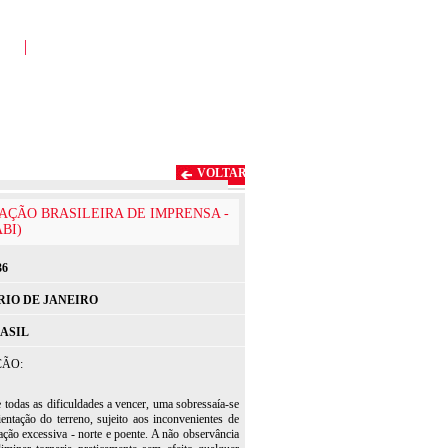
VOLTAR
AÇÃO BRASILEIRA DE IMPRENSA -
BI)
36
RIO DE JANEIRO
ASIL
ÇÃO:
re todas as dificuldades a vencer, uma sobressaía-se
entação do terreno, sujeito aos inconvenientes de
ção excessiva - norte e poente. A não observância