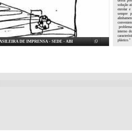
dessa pre
solução ai
enrolar e
sempre pr
alinhamen
convenie
problema 
interno do
caracterí
plástico."
SILEIRA DE IMPRENSA - SEDE - ABI
*1 ANTE-
Imprensa.
Janeiro, v