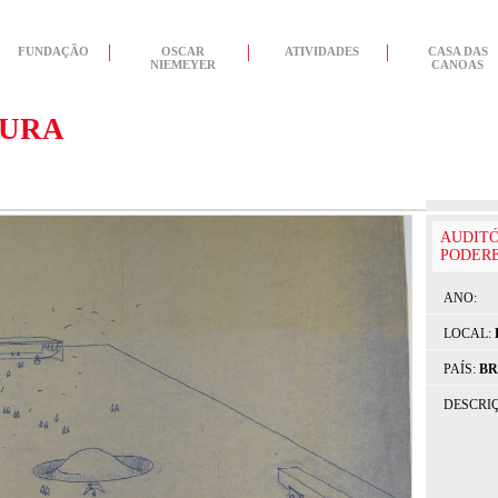
FUNDAÇÃO
OSCAR
ATIVIDADES
CASA DAS
NIEMEYER
CANOAS
TURA
AUDITÓ
PODER
ANO:
LOCAL:
PAÍS:
BR
DESCRI