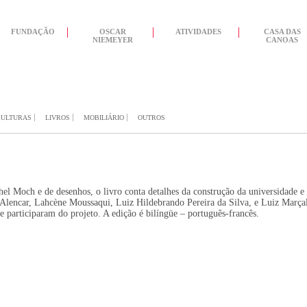
FUNDAÇÃO
OSCAR
ATIVIDADES
CASA DAS
NIEMEYER
CANOAS
CULTURAS
LIVROS
MOBILIÁRIO
OUTROS
hel Moch e de desenhos, o livro conta detalhes da construção da universidade e
lencar, Lahcène Moussaqui, Luiz Hildebrando Pereira da Silva, e Luiz Marça
que participaram do projeto. A edição é bilíngüe – português-francês.